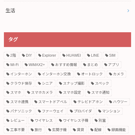
生活
タグ
2階
DIY
Explorer
HUAWEI
LINE
SIM
Wi-Fi
WiMAX2+
おすすめ情報
まとめ
アプリ
インターホン
インターホン交換
オートロック
カメラ
クラウド保存
シニア
スナップ撮影
スペック
スマホ
スマホカメラ
スマホ設定
スマホ通知
スマホ連携
スマートドアベル
テレビドアホン
ハウツー
パナソニック
ファーウェイ
プロバイダ
マンション
レビュー
ワイヤレス
ワイヤレス子機
別室
工事不要
旅行
玄関子機
賃貸
配線
録画機能