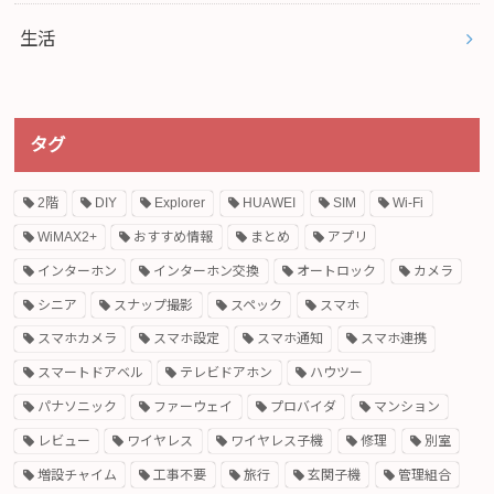
生活
タグ
2階
DIY
Explorer
HUAWEI
SIM
Wi-Fi
WiMAX2+
おすすめ情報
まとめ
アプリ
インターホン
インターホン交換
オートロック
カメラ
シニア
スナップ撮影
スペック
スマホ
スマホカメラ
スマホ設定
スマホ通知
スマホ連携
スマートドアベル
テレビドアホン
ハウツー
パナソニック
ファーウェイ
プロバイダ
マンション
レビュー
ワイヤレス
ワイヤレス子機
修理
別室
増設チャイム
工事不要
旅行
玄関子機
管理組合