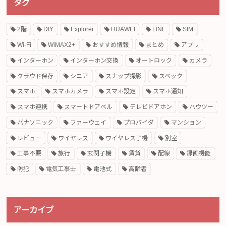
タグ
2階
DIY
Explorer
HUAWEI
LINE
SIM
Wi-Fi
WiMAX2+
おすすめ情報
まとめ
アプリ
インターホン
インターホン交換
オートロック
カメラ
クラウド保存
シニア
スナップ撮影
スペック
スマホ
スマホカメラ
スマホ設定
スマホ通知
スマホ連携
スマートドアベル
テレビドアホン
ハウツー
パナソニック
ファーウェイ
プロバイダ
マンション
レビュー
ワイヤレス
ワイヤレス子機
別室
工事不要
旅行
玄関子機
賃貸
配線
録画機能
防犯
電気工事士
電池式
高齢者
アーカイブ