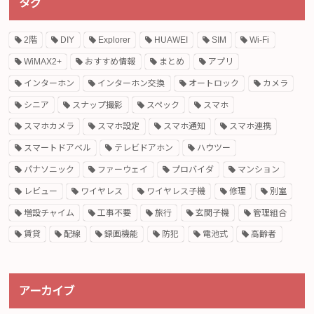
タグ
2階
DIY
Explorer
HUAWEI
SIM
Wi-Fi
WiMAX2+
おすすめ情報
まとめ
アプリ
インターホン
インターホン交換
オートロック
カメラ
シニア
スナップ撮影
スペック
スマホ
スマホカメラ
スマホ設定
スマホ通知
スマホ連携
スマートドアベル
テレビドアホン
ハウツー
パナソニック
ファーウェイ
プロバイダ
マンション
レビュー
ワイヤレス
ワイヤレス子機
修理
別室
増設チャイム
工事不要
旅行
玄関子機
管理組合
賃貸
配線
録画機能
防犯
電池式
高齢者
アーカイブ