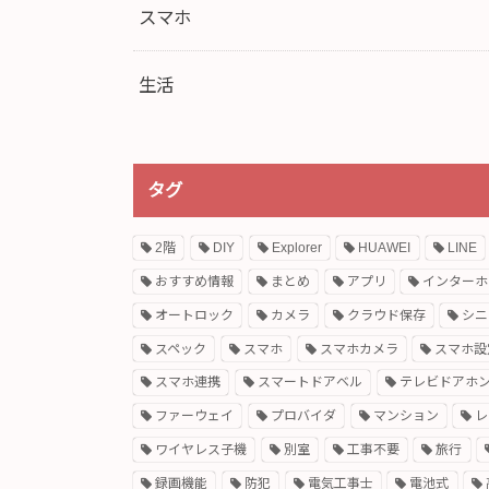
スマホ
生活
タグ
2階
DIY
Explorer
HUAWEI
LINE
おすすめ情報
まとめ
アプリ
インターホ
オートロック
カメラ
クラウド保存
シニ
スペック
スマホ
スマホカメラ
スマホ設
スマホ連携
スマートドアベル
テレビドアホ
ファーウェイ
プロバイダ
マンション
レ
ワイヤレス子機
別室
工事不要
旅行
録画機能
防犯
電気工事士
電池式