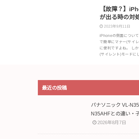
【故障？】iP
が出る時の対
2023年9月11日
iPhoneの側面につ
で簡単にマナー(サイ
に便利ですよね。 し
(サイレント)モードに
最近の投稿
パナソニック VL-N
N35AHFとの違い
2026年8月7日