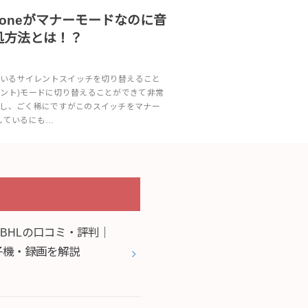
honeがマナーモードなのに音
処方法とは！？
いているサイレントスイッチを切り替えること
レント)モードに切り替えることができて非常
かし、ごく稀にですがこのスイッチをマナー
しているにも…
35BHLの口コミ・評判｜
・子機・録画を解説