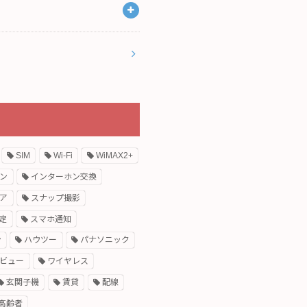
SIM
Wi-Fi
WiMAX2+
ン
インターホン交換
ア
スナップ撮影
定
スマホ通知
ン
ハウツー
パナソニック
ビュー
ワイヤレス
玄関子機
賃貸
配線
高齢者