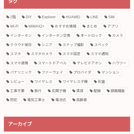
タグ
2階
DIY
Explorer
HUAWEI
LINE
SIM
Wi-Fi
WiMAX2+
おすすめ情報
まとめ
アプリ
インターホン
インターホン交換
オートロック
カメラ
クラウド保存
シニア
スナップ撮影
スペック
スマホ
スマホカメラ
スマホ設定
スマホ通知
スマホ連携
スマートドアベル
テレビドアホン
ハウツー
パナソニック
ファーウェイ
プロバイダ
マンション
レビュー
ワイヤレス
ワイヤレス子機
別室
工事不要
旅行
玄関子機
賃貸
配線
録画機能
防犯
電気工事士
電池式
高齢者
アーカイブ