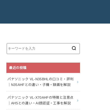
最近の投稿
パナソニック VL-N35BHLの口コミ・評判
｜N35AHFとの違い・子機・録画を解説
パナソニック VL-X70AHFの特徴と注意点
｜AHSとの違い・AI顔認証・工事を解説