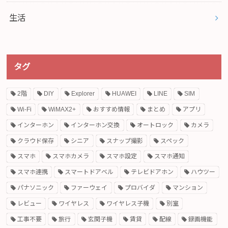
生活
タグ
2階
DIY
Explorer
HUAWEI
LINE
SIM
Wi-Fi
WiMAX2+
おすすめ情報
まとめ
アプリ
インターホン
インターホン交換
オートロック
カメラ
クラウド保存
シニア
スナップ撮影
スペック
スマホ
スマホカメラ
スマホ設定
スマホ通知
スマホ連携
スマートドアベル
テレビドアホン
ハウツー
パナソニック
ファーウェイ
プロバイダ
マンション
レビュー
ワイヤレス
ワイヤレス子機
別室
工事不要
旅行
玄関子機
賃貸
配線
録画機能