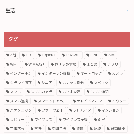
生活
タグ
2階
DIY
Explorer
HUAWEI
LINE
SIM
Wi-Fi
WiMAX2+
おすすめ情報
まとめ
アプリ
インターホン
インターホン交換
オートロック
カメラ
クラウド保存
シニア
スナップ撮影
スペック
スマホ
スマホカメラ
スマホ設定
スマホ通知
スマホ連携
スマートドアベル
テレビドアホン
ハウツー
パナソニック
ファーウェイ
プロバイダ
マンション
レビュー
ワイヤレス
ワイヤレス子機
別室
工事不要
旅行
玄関子機
賃貸
配線
録画機能