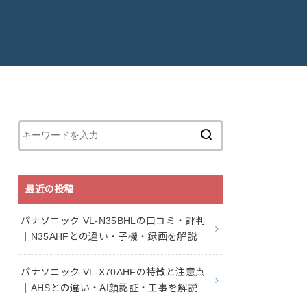
最近の投稿
パナソニック VL-N35BHLの口コミ・評判
｜N35AHFとの違い・子機・録画を解説
パナソニック VL-X70AHFの特徴と注意点
｜AHSとの違い・AI顔認証・工事を解説