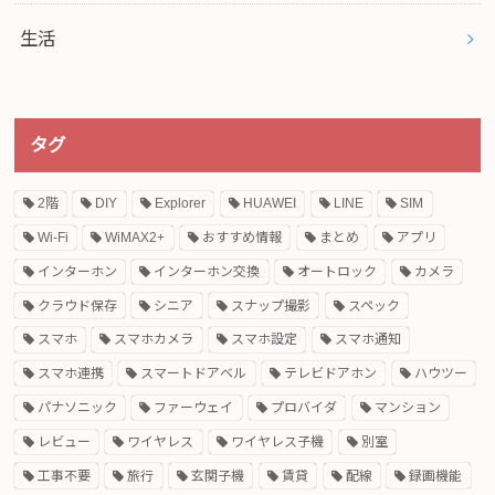
生活
タグ
2階
DIY
Explorer
HUAWEI
LINE
SIM
Wi-Fi
WiMAX2+
おすすめ情報
まとめ
アプリ
インターホン
インターホン交換
オートロック
カメラ
クラウド保存
シニア
スナップ撮影
スペック
スマホ
スマホカメラ
スマホ設定
スマホ通知
スマホ連携
スマートドアベル
テレビドアホン
ハウツー
パナソニック
ファーウェイ
プロバイダ
マンション
レビュー
ワイヤレス
ワイヤレス子機
別室
工事不要
旅行
玄関子機
賃貸
配線
録画機能