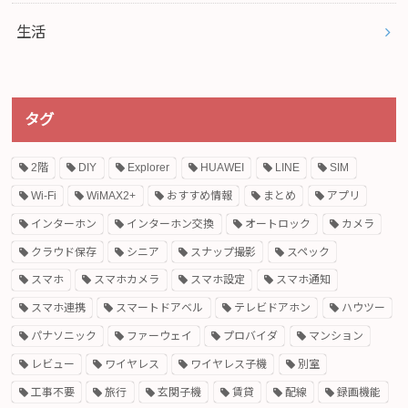
生活
タグ
2階
DIY
Explorer
HUAWEI
LINE
SIM
Wi-Fi
WiMAX2+
おすすめ情報
まとめ
アプリ
インターホン
インターホン交換
オートロック
カメラ
クラウド保存
シニア
スナップ撮影
スペック
スマホ
スマホカメラ
スマホ設定
スマホ通知
スマホ連携
スマートドアベル
テレビドアホン
ハウツー
パナソニック
ファーウェイ
プロバイダ
マンション
レビュー
ワイヤレス
ワイヤレス子機
別室
工事不要
旅行
玄関子機
賃貸
配線
録画機能