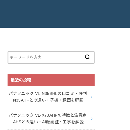
最近の投稿
パナソニック VL-N35BHLの口コミ・評判
｜N35AHFとの違い・子機・録画を解説
パナソニック VL-X70AHFの特徴と注意点
｜AHSとの違い・AI顔認証・工事を解説