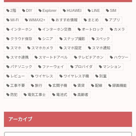
2階
DIY
Explorer
HUAWEI
LINE
SIM
Wi-Fi
WiMAX2+
おすすめ情報
まとめ
アプリ
インターホン
インターホン交換
オートロック
カメラ
クラウド保存
シニア
スナップ撮影
スペック
スマホ
スマホカメラ
スマホ設定
スマホ通知
スマホ連携
スマートドアベル
テレビドアホン
ハウツー
パナソニック
ファーウェイ
プロバイダ
マンション
レビュー
ワイヤレス
ワイヤレス子機
別室
工事不要
旅行
玄関子機
賃貸
配線
録画機能
防犯
電気工事士
電池式
高齢者
アーカイブ