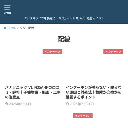
MENU
デジタルライフを快適に！ガジェット＆モバイル通信ガイド！
HOME
タグ : 配線
配線
インターホン
インターホン
パナソニック VL-N35AHFの口コ
インターホンが鳴らない・映らな
ミ・評判｜子機増設・録画・工事
い原因と対処法｜故障か交換かを
の注意点
確認するポイント
2026年8月4日
2026年7月21日
インターホン