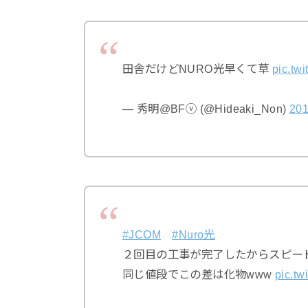
田舎だけどNURO光早くて草
pic.tw
— 秀明@BFⓥ (@Hideaki_Non)
20
#JCOM
#Nuro光
２回目の工事が完了したからスピー
同じ値段でこの差は化物www
pic.tw