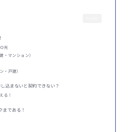
CLOSE
！
RO光
戸建・マンション）
ン・戸建）
申し込まないと契約できない？
使える！
クまである！