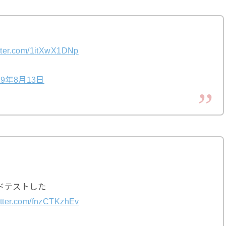
itter.com/1itXwX1DNp
19年8月13日
ドテストした
itter.com/fnzCTKzhEv